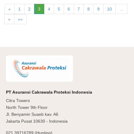
«
1
2
3
4
5
6
7
8
9
10
…
»
»»
PT Asuransi Cakrawala Proteksi Indonesia
Citra Towers
North Tower 9th Floor
Jl. Benyamin Suaeb kav. A6
Jakarta Pusat 10630 - Indonesia
021 39716789 (Hunting)