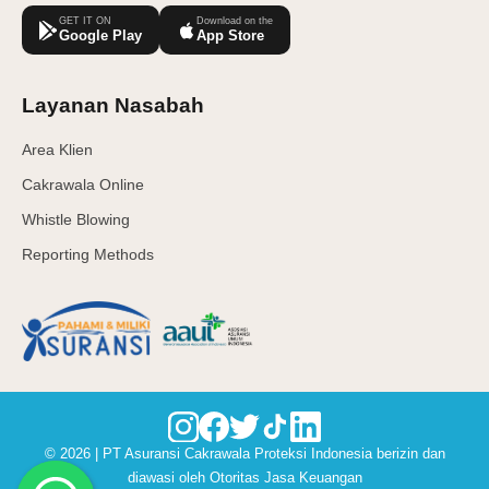
GET IT ON
Download on the
Google Play
App Store
Layanan Nasabah
Area Klien
Cakrawala Online
Whistle Blowing
Reporting Methods
© 2026 | PT Asuransi Cakrawala Proteksi Indonesia berizin dan
diawasi oleh Otoritas Jasa Keuangan