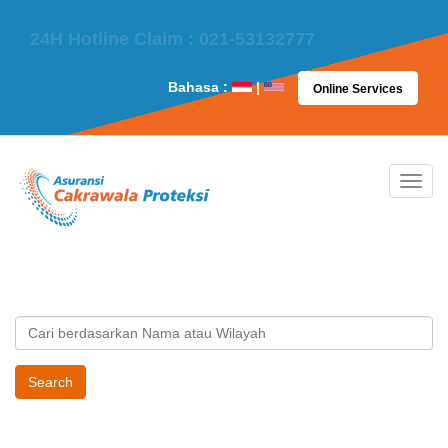
24H Hotline Claim : 021-53132777
Bahasa :
|
Online Services