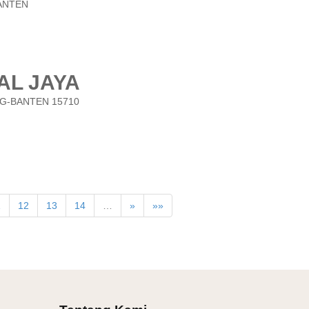
ANTEN
AL JAYA
G-BANTEN 15710
1
12
13
14
…
»
»»