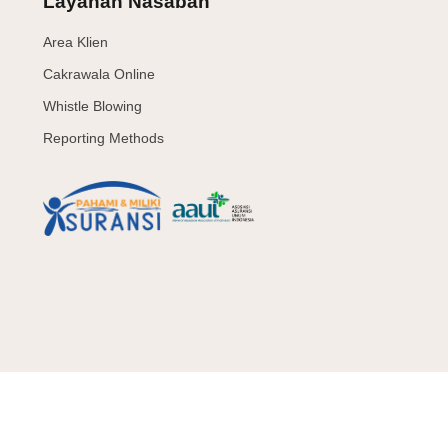
Layanan Nasabah
Area Klien
Cakrawala Online
Whistle Blowing
Reporting Methods
asa Keuangan
Syarat & Ketentuan