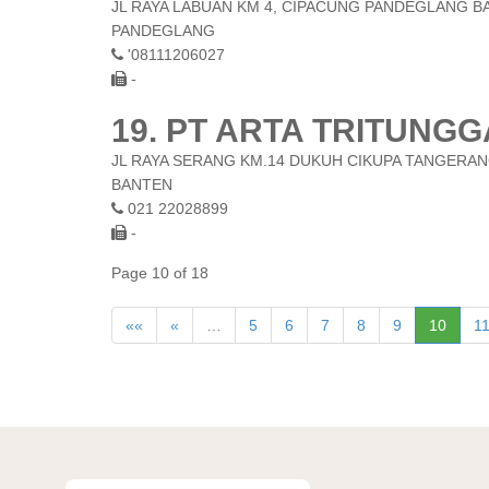
JL RAYA LABUAN KM 4, CIPACUNG PANDEGLANG B
PANDEGLANG
'08111206027
-
19. PT ARTA TRITUNGG
JL RAYA SERANG KM.14 DUKUH CIKUPA TANGERAN
BANTEN
021 22028899
-
Page 10 of 18
««
«
…
5
6
7
8
9
10
1