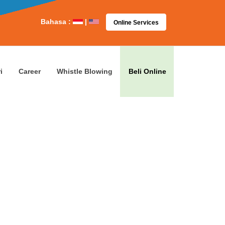
Bahasa :
|
Online Services
i
Career
Whistle Blowing
Beli Online