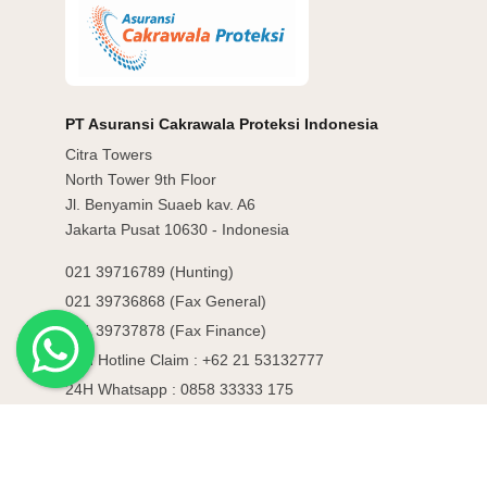
PT Asuransi Cakrawala Proteksi Indonesia
Citra Towers
North Tower 9th Floor
Jl. Benyamin Suaeb kav. A6
Jakarta Pusat 10630 - Indonesia
021 39716789 (Hunting)
021 39736868 (Fax General)
021 39737878 (Fax Finance)
24H Hotline Claim : +62 21 53132777
24H Whatsapp : 0858 33333 175
© 2026 | PT