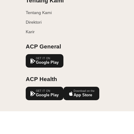
Tentang Kami
Tentang Kami
Direktori
Karir
ACP General
GET IT ON
Google Play
ACP Health
GET IT ON
Download on the
Google Play
App Store
 Asuransi Cakrawala Proteksi Indonesia berizin dan diawasi oleh Otoritas J