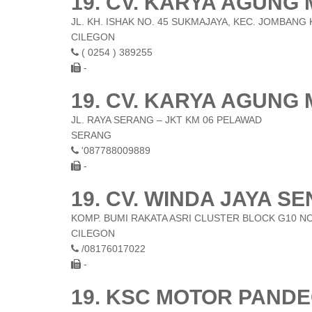
19. CV. KARYA AGUNG 
JL. KH. ISHAK NO. 45 SUKMAJAYA, KEC. JOMBANG
CILEGON
( 0254 ) 389255
-
19. CV. KARYA AGUNG
JL. RAYA SERANG – JKT KM 06 PELAWAD
SERANG
'087788009889
-
19. CV. WINDA JAYA SE
KOMP. BUMI RAKATA ASRI CLUSTER BLOCK G10 NO
CILEGON
/08176017022
-
19. KSC MOTOR PAND