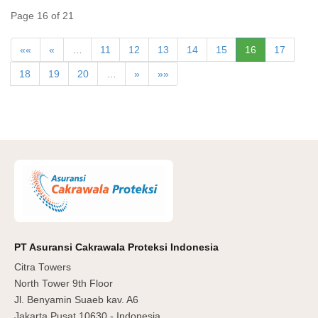
Page 16 of 21
««
«
…
11
12
13
14
15
16
17
18
19
20
…
»
»»
PT Asuransi Cakrawala Proteksi Indonesia
Citra Towers
North Tower 9th Floor
Jl. Benyamin Suaeb kav. A6
Jakarta Pusat 10630 - Indonesia