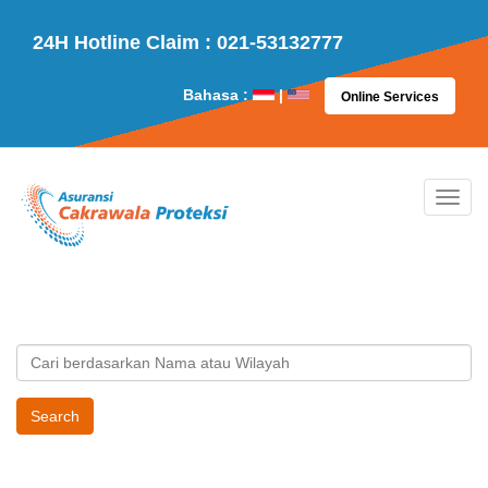
24H Hotline Claim : 021-53132777
Bahasa :
|
Online Services