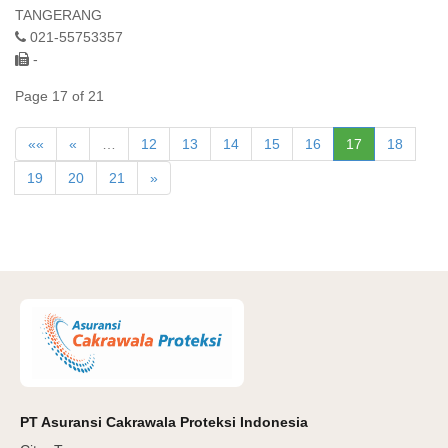
TANGERANG
021-55753357
-
Page 17 of 21
««
«
…
12
13
14
15
16
17
18
19
20
21
»
PT Asuransi Cakrawala Proteksi Indonesia