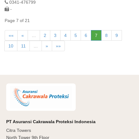
0341-476799
-
Page 7 of 21
««
«
…
2
3
4
5
6
7
8
9
10
11
…
»
»»
PT Asuransi Cakrawala Proteksi Indonesia
Citra Towers
North Tower 9th Floor