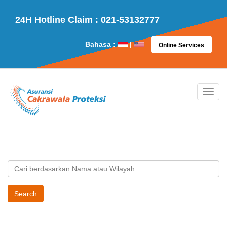
24H Hotline Claim : 021-53132777
Bahasa :
|
Online Services