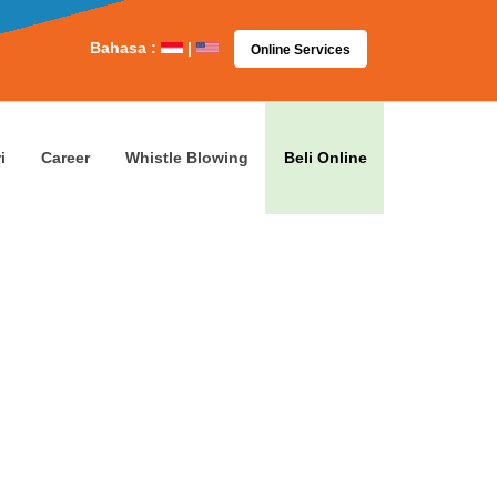
Bahasa :
|
Online Services
i
Career
Whistle Blowing
Beli Online