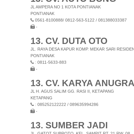
JL AMPERA NO 1 KOTA PONTIANAK
PONTIANAK
0561-8100888/ 0812-563-5122 / 081388033387
-
13. CV. DUTA OTO
JL. RAYA DESA KAPUR KOMP. MEKAR SARI RESIDEN
PONTIANAK
: 0811-5633-883
-
13. CV. KARYA ANUGR
JL H. AGUS SALIM GG. RASI II, KETAPANG
KETAPANG
: 085252122222 / 089635994286
-
13. SUMBER JADI
JL. GATOT SUBROTO, KEL. SAMPIT RT. 21 RW. 08