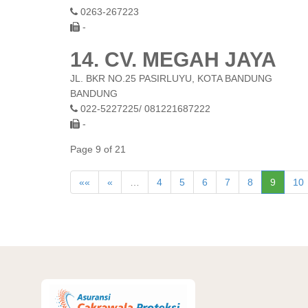
0263-267223
-
14. CV. MEGAH JAYA
JL. BKR NO.25 PASIRLUYU, KOTA BANDUNG
BANDUNG
022-5227225/ 081221687222
-
Page 9 of 21
««
«
…
4
5
6
7
8
9
10