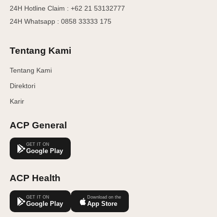
24H Hotline Claim : +62 21 53132777
24H Whatsapp : 0858 33333 175
Tentang Kami
Tentang Kami
Direktori
Karir
ACP General
GET IT ON
Google Play
ACP Health
GET IT ON
Download on the
Google Play
App Store