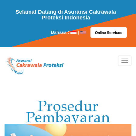
Selamat Datang di Asuransi Cakrawala
Proteksi Indonesia
Bahasa :
|
Online Services
Prosedur
Pembayaran