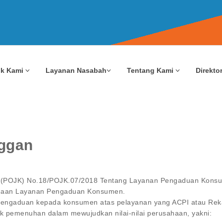
uk Kami
Layanan Nasabah
Tentang Kami
Direktor
ggan
n (POJK) No.18/POJK.07/2018 Tentang Layanan Pengaduan Kons
naan Layanan Pengaduan Konsumen.
engaduan kepada konsumen atas pelayanan yang ACPI atau Reka
uk pemenuhan dalam mewujudkan nilai-nilai perusahaan, yakni: