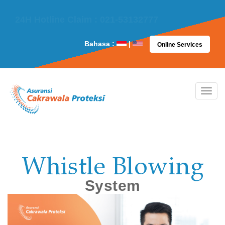
24H Hotline Claim : 021-53132777
Bahasa :
|
Online Services
Whistle Blowing
System