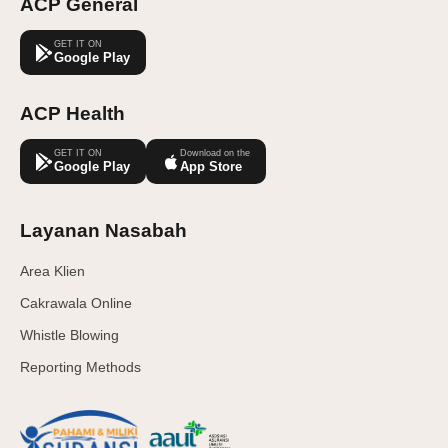
ACP General
GET IT ON
Google Play
ACP Health
GET IT ON
Download on the
Google Play
App Store
Layanan Nasabah
Area Klien
Cakrawala Online
Whistle Blowing
Reporting Methods